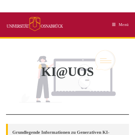
Zum
Inhalt
springen
Menü
KI@UOS
Grundlegende Informationen zu Generativen KI-